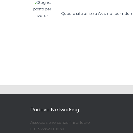
Questo sito utilizza Akismet per ridur
Padova Networking
Associazione senza fini di lucro
C.F. 92282310280