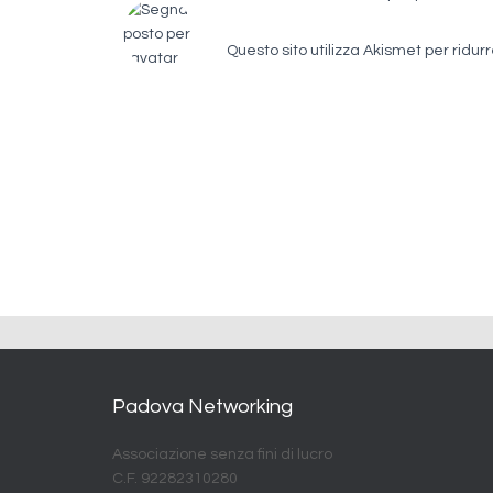
Questo sito utilizza Akismet per ridur
Padova Networking
Associazione senza fini di lucro
C.F. 92282310280