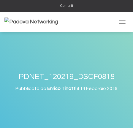
Contatti
N
A
V
I
G
A
Z
I
O
PDNET_120219_DSCF0818
N
E
Pubblicato da
Enrico Tinotti
il
14 Febbraio 2019
T
O
G
G
L
E