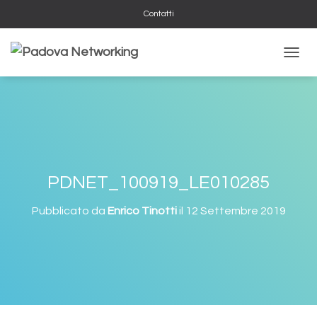
Contatti
N
A
V
I
G
A
Z
I
O
PDNET_100919_LE010285
N
E
Pubblicato da
Enrico Tinotti
il
12 Settembre 2019
T
O
G
G
L
E