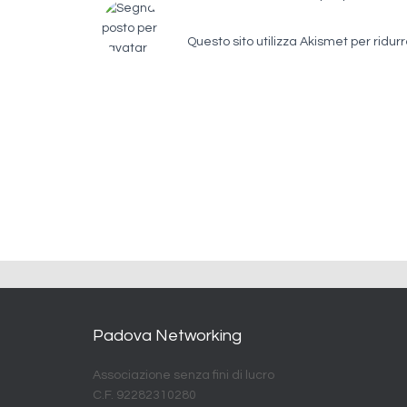
Questo sito utilizza Akismet per ridur
Padova Networking
Associazione senza fini di lucro
C.F. 92282310280