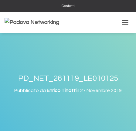
Contatti
N
A
V
I
G
A
Z
I
O
PD_NET_261119_LE010125
N
E
Pubblicato da
Enrico Tinotti
il
27 Novembre 2019
T
O
G
G
L
E