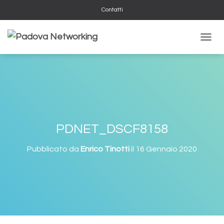
Contatti
N
A
V
I
G
A
Z
I
O
PDNET_DSCF8158
N
E
Pubblicato da
Enrico Tinotti
il
16 Gennaio 2020
T
O
G
G
L
E