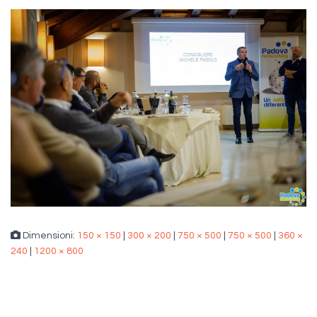
Dimensioni:
150 × 150
|
300 × 200
|
750 × 500
|
750 × 500
|
360 ×
240
|
1200 × 800