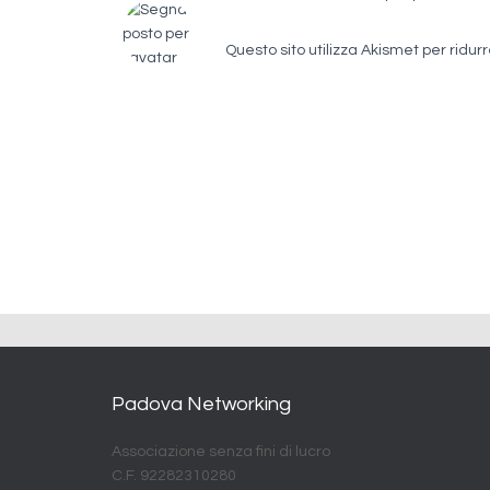
Questo sito utilizza Akismet per ridur
Padova Networking
Associazione senza fini di lucro
C.F. 92282310280