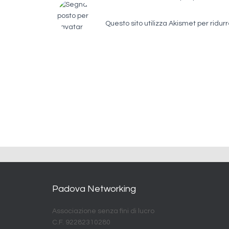
Questo sito utilizza Akismet per ridur
Padova Networking
Associazione senza fini di lucro
C.F. 92282310280