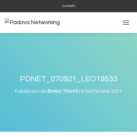
Contatti
N
A
V
I
G
A
Z
I
O
PDNET_070921_LEO19533
N
E
Pubblicato da
Enrico Tinotti
il
8 Settembre 2021
T
O
G
G
L
E