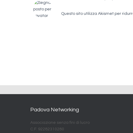
Questo sito utilizza Akismet per ridur
Padova Networking
Associazione senza fini di lucro
C.F. 92282310280