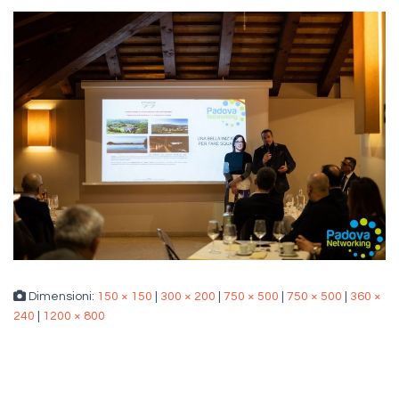
Dimensioni:
150 × 150
|
300 × 200
|
750 × 500
|
750 × 500
|
360 ×
240
|
1200 × 800