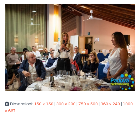
Dimensioni:
150 × 150
|
300 × 200
|
750 × 500
|
360 × 240
|
1000
× 667