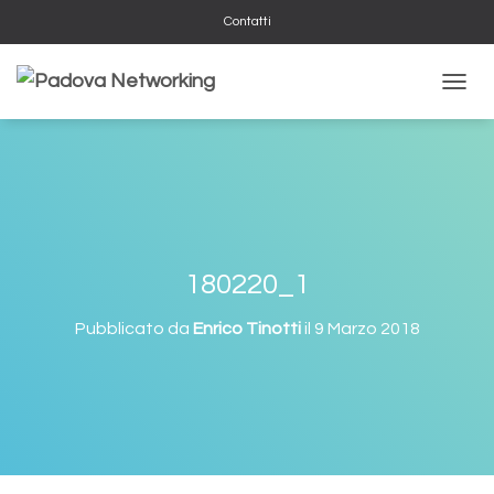
Contatti
NAVIG
180220_1
Pubblicato da
Enrico Tinotti
il
9 Marzo 2018