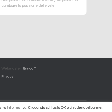
Non possiamo cambiare il vento, ma possiamo
cambiare la posizione delle vele
Webmaster :
Enrico T.
Privacy
ostra
Informativa
. Cliccando sul tasto OK o chiudendo il banner,