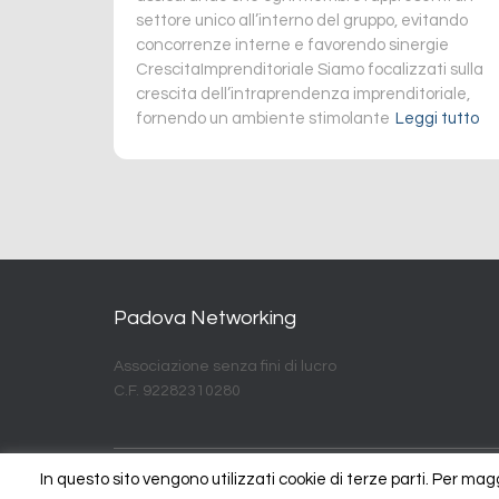
settore unico all’interno del gruppo, evitando
concorrenze interne e favorendo sinergie
CrescitaImprenditoriale Siamo focalizzati sulla
crescita dell’intraprendenza imprenditoriale,
fornendo un ambiente stimolante
Leggi tutto
Padova Networking
Associazione senza fini di lucro
C.F. 92282310280
In questo sito vengono utilizzati cookie di terze parti. Per magg
HTTPS://WWW.FACEBOOK.COM/PADOVA-NETWORKING-20