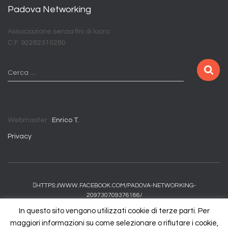
Padova Networking
Associazione senza fini di lucro
C.F. 92282310280
R
Cerca …
i
c
e
r
Webmaster :
Enrico T.
c
a
Privacy
p
e
r
:
HTTPS://WWW.FACEBOOK.COM/PADOVA-NETWORKING-
209730709376186/
In questo sito vengono utilizzati cookie di terze parti. Per
LINKEDIN
maggiori informazioni su come selezionare o rifiutare i cookie,