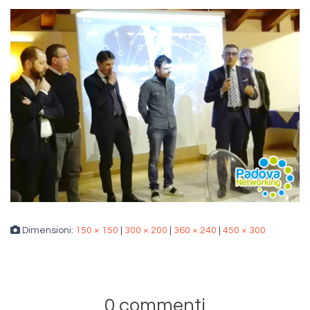
Dimensioni:
150 × 150
|
300 × 200
|
360 × 240
|
450 × 300
0 commenti