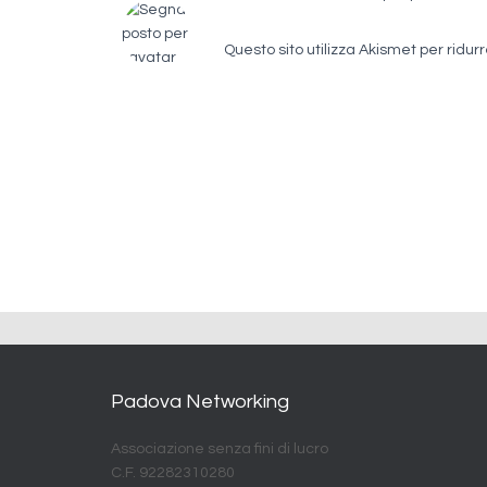
Questo sito utilizza Akismet per ridur
Padova Networking
Associazione senza fini di lucro
C.F. 92282310280