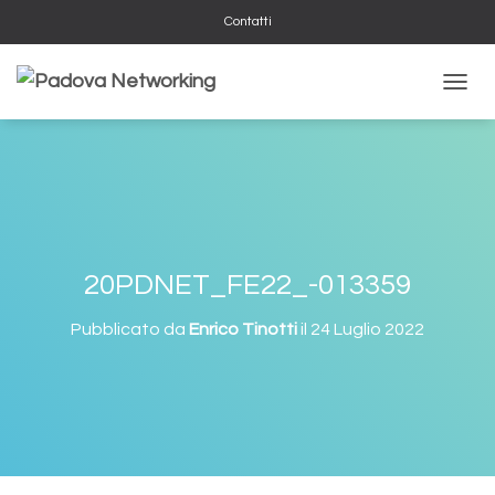
Contatti
NAVIG
20PDNET_FE22_-013359
Pubblicato da
Enrico Tinotti
il
24 Luglio 2022