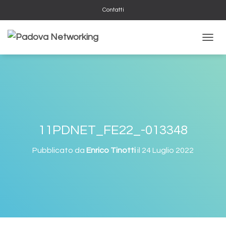
Contatti
N
A
V
I
G
A
Z
I
O
11PDNET_FE22_-013348
N
E
Pubblicato da
Enrico Tinotti
il
24 Luglio 2022
T
O
G
G
L
E