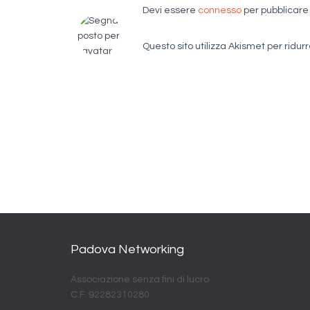
Devi essere
connesso
per pubblicar
Questo sito utilizza Akismet per ridur
Padova Networking
Associazione senza fini di lucro
C.F. 92282310280