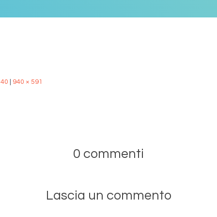
240
|
940 × 591
0 commenti
Lascia un commento