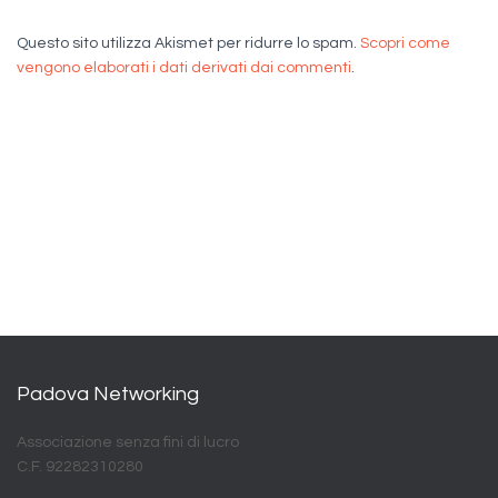
Questo sito utilizza Akismet per ridurre lo spam.
Scopri come
vengono elaborati i dati derivati dai commenti
.
Padova Networking
Associazione senza fini di lucro
C.F. 92282310280