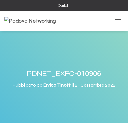
Contatti
N
A
V
I
G
A
Z
I
O
PDNET_EXFO-010906
N
E
Pubblicato da
Enrico Tinotti
il
21 Settembre 2022
T
O
G
G
L
E