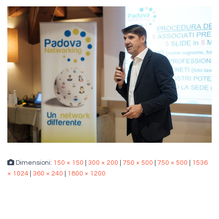
Dimensioni:
150 × 150
|
300 × 200
|
750 × 500
|
750 × 500
|
1536
× 1024
|
360 × 240
|
1800 × 1200