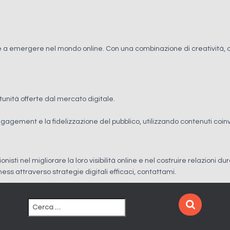
e a emergere nel mondo online. Con una combinazione di creatività, an
unità offerte dal mercato digitale.
gagement e la fidelizzazione del pubblico, utilizzando contenuti coi
sti nel migliorare la loro visibilità online e nel costruire relazioni dura
ness attraverso strategie digitali efficaci, contattami.
R
i
c