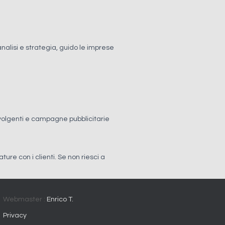
alisi e strategia, guido le imprese
nvolgenti e campagne pubblicitarie
ture con i clienti. Se non riesci a
Webmaster :
Enrico T.
Privacy