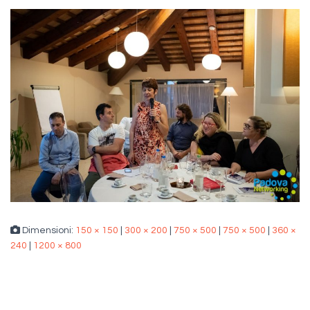
Dimensioni:
150 × 150
|
300 × 200
|
750 × 500
|
750 × 500
|
360 ×
240
|
1200 × 800