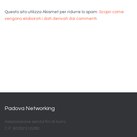
Questo sito utilizza Akismet per ridurre lo spam.
Scopri come
vengono elaborati i dati derivati dai commenti
.
Padova Networking
Associazione senza fini di lucro
C.F. 92282310280