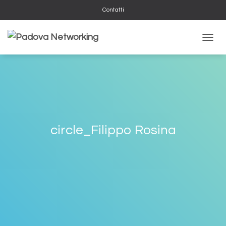
Contatti
N
A
V
I
G
A
Z
I
O
circle_Filippo Rosina
N
E
T
O
G
G
L
E