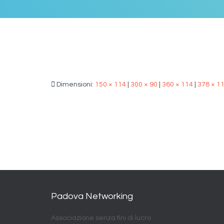
Dimensioni:
150 × 114
|
300 × 90
|
360 × 114
|
378 × 1
Padova Networking
Associazione senza fini di lucro